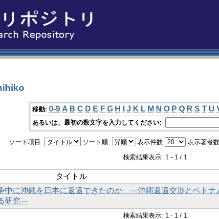
ihiko
0-9
A
B
C
D
E
F
G
H
I
J
K
L
M
N
O
P
Q
R
S
T
U
移動:
あるいは、最初の数文字を入力してください:
ソート項目:
ソート順:
表示件数
表示著者数
検索結果表示: 1 - 1 / 1
タイトル
争中に沖縄を日本に返還できたのか ―沖縄返還交渉とベトナ
る研究―
検索結果表示: 1 - 1 / 1