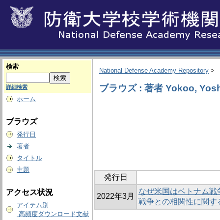
検索
National Defense Academy Repository
>
ブラウズ : 著者 Yokoo, Yosh
詳細検索
ホーム
ブラウズ
発行日
著者
タイトル
主題
発行日
なぜ米国はベトナム戦
アクセス状況
2022年3月
戦争との相関性に関す
アイテム別
高頻度ダウンロード文献