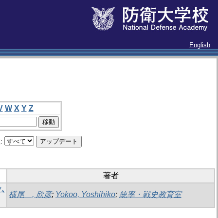
English
V
W
X
Y
Z
:
著者
ム
横尾 , 欣彦
;
Yokoo, Yoshihiko
;
統率・戦史教育室