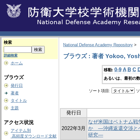
検索
National Defense Academy Repository
>
ブラウズ : 著者 Yokoo, Yosh
詳細検索
ホーム
0-9
A
B
C
移動:
ブラウズ
あるいは、最初の数
発行日
ソート項目:
ソ
著者
タイトル
主題
発行日
なぜ米国はベトナム戦
アクセス状況
2022年3月
か ―沖縄返還交渉と
アイテム別
研究―
高頻度ダウンロード文献