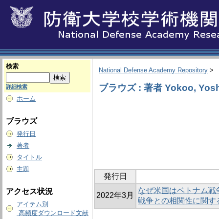
検索
National Defense Academy Repository
>
ブラウズ : 著者 Yokoo, Yosh
詳細検索
ホーム
ブラウズ
発行日
著者
タイトル
主題
発行日
なぜ米国はベトナム戦
アクセス状況
2022年3月
戦争との相関性に関す
アイテム別
高頻度ダウンロード文献