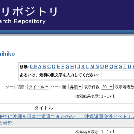
ihiko
0-9
A
B
C
D
E
F
G
H
I
J
K
L
M
N
O
P
Q
R
S
T
U
移動:
あるいは、最初の数文字を入力してください:
ソート項目:
ソート順:
表示件数
表示著者数
検索結果表示: 1 - 1 / 1
タイトル
争中に沖縄を日本に返還できたのか ―沖縄返還交渉とベトナ
る研究―
検索結果表示: 1 - 1 / 1