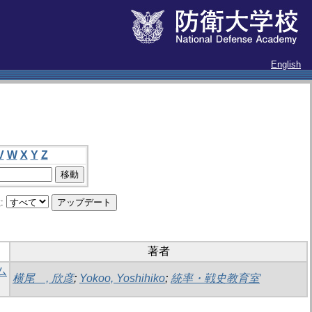
English
V
W
X
Y
Z
:
著者
ム
横尾 , 欣彦
;
Yokoo, Yoshihiko
;
統率・戦史教育室