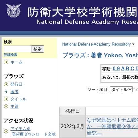
検索
National Defense Academy Repository
>
ブラウズ : 著者 Yokoo, Yosh
詳細検索
ホーム
0-9
A
B
C
移動:
ブラウズ
あるいは、最初の数
発行日
ソート項目:
ソ
著者
タイトル
主題
発行日
なぜ米国はベトナム戦
アクセス状況
2022年3月
か ―沖縄返還交渉と
アイテム別
研究―
高頻度ダウンロード文献