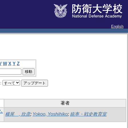
English
V
W
X
Y
Z
:
著者
ム
横尾 , 欣彦
;
Yokoo, Yoshihiko
;
統率・戦史教育室