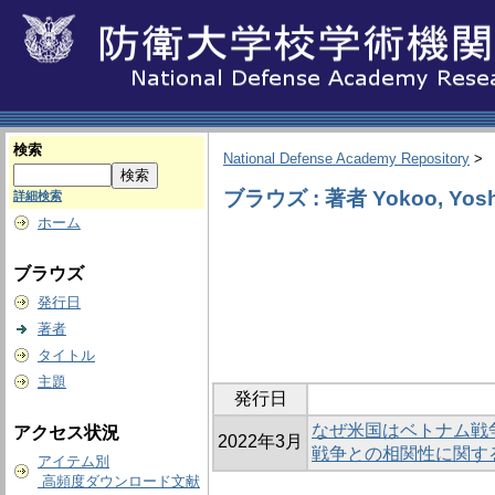
検索
National Defense Academy Repository
>
ブラウズ : 著者 Yokoo, Yosh
詳細検索
ホーム
ブラウズ
発行日
著者
タイトル
主題
発行日
なぜ米国はベトナム戦
アクセス状況
2022年3月
戦争との相関性に関す
アイテム別
高頻度ダウンロード文献