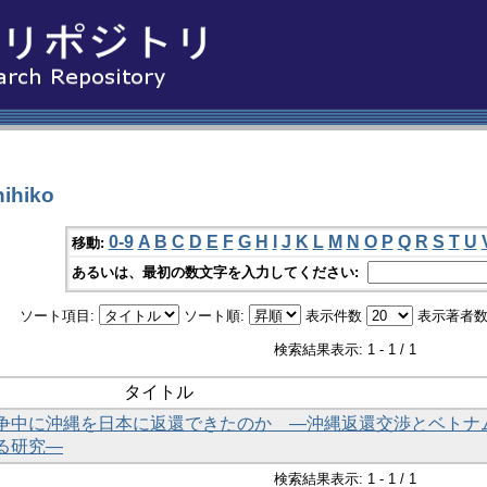
ihiko
0-9
A
B
C
D
E
F
G
H
I
J
K
L
M
N
O
P
Q
R
S
T
U
移動:
あるいは、最初の数文字を入力してください:
ソート項目:
ソート順:
表示件数
表示著者数
検索結果表示: 1 - 1 / 1
タイトル
争中に沖縄を日本に返還できたのか ―沖縄返還交渉とベトナ
る研究―
検索結果表示: 1 - 1 / 1