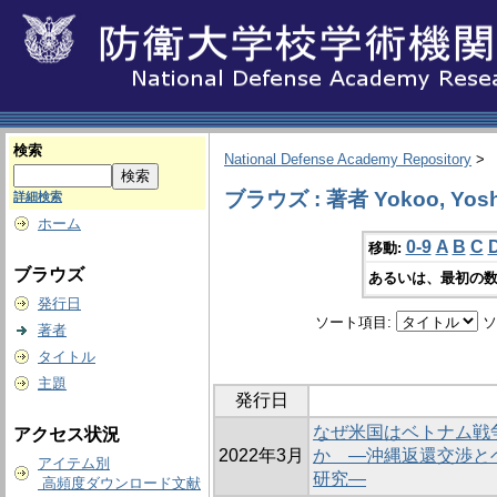
検索
National Defense Academy Repository
>
ブラウズ : 著者 Yokoo, Yosh
詳細検索
ホーム
0-9
A
B
C
移動:
ブラウズ
あるいは、最初の数
発行日
ソート項目:
ソ
著者
タイトル
主題
発行日
なぜ米国はベトナム戦
アクセス状況
2022年3月
か ―沖縄返還交渉と
アイテム別
研究―
高頻度ダウンロード文献