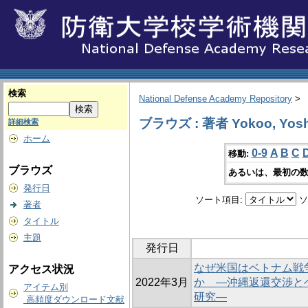
検索
National Defense Academy Repository
>
ブラウズ : 著者 Yokoo, Yosh
詳細検索
ホーム
0-9
A
B
C
移動:
ブラウズ
あるいは、最初の数
発行日
ソート項目:
ソ
著者
タイトル
主題
発行日
なぜ米国はベトナム戦
アクセス状況
2022年3月
か ―沖縄返還交渉と
アイテム別
研究―
高頻度ダウンロード文献