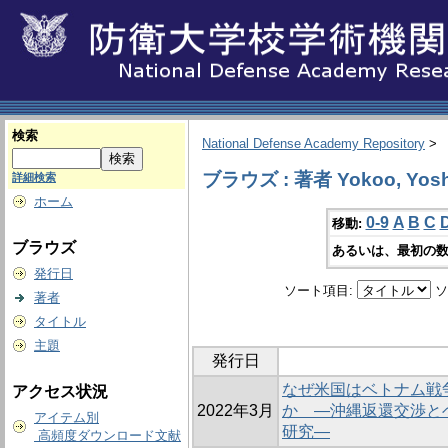
検索
National Defense Academy Repository
>
ブラウズ : 著者 Yokoo, Yosh
詳細検索
ホーム
0-9
A
B
C
移動:
ブラウズ
あるいは、最初の数
発行日
ソート項目:
ソ
著者
タイトル
主題
発行日
なぜ米国はベトナム戦
アクセス状況
2022年3月
か ―沖縄返還交渉と
アイテム別
研究―
高頻度ダウンロード文献