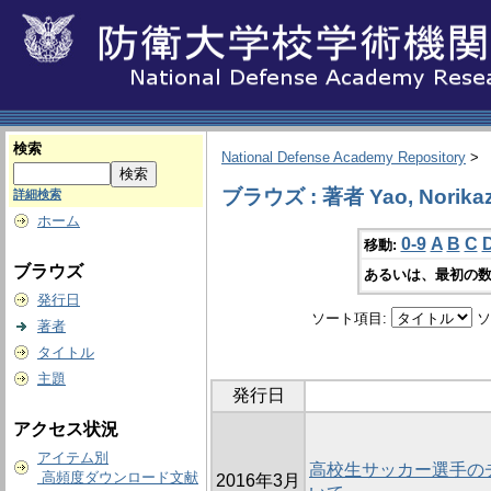
検索
National Defense Academy Repository
>
ブラウズ : 著者 Yao, Norika
詳細検索
ホーム
0-9
A
B
C
移動:
ブラウズ
あるいは、最初の数
発行日
ソート項目:
ソ
著者
タイトル
主題
発行日
アクセス状況
アイテム別
高校生サッカー選手の
高頻度ダウンロード文献
2016年3月