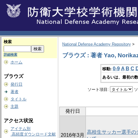
検索
National Defense Academy Repository
>
ブラウズ : 著者 Yao, Norika
詳細検索
ホーム
0-9
A
B
C
移動:
ブラウズ
あるいは、最初の数
発行日
ソート項目:
ソ
著者
タイトル
主題
発行日
アクセス状況
アイテム別
高校生サッカー選手の
高頻度ダウンロード文献
2016年3月