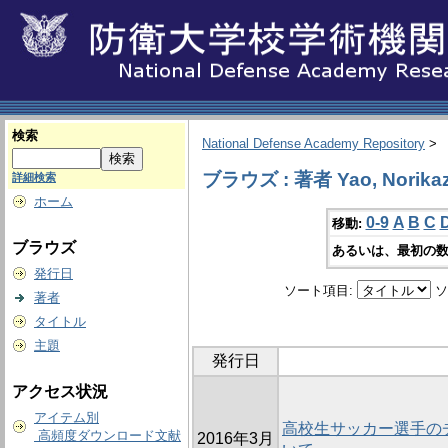
検索
National Defense Academy Repository
>
ブラウズ : 著者 Yao, Norika
詳細検索
ホーム
0-9
A
B
C
移動:
ブラウズ
あるいは、最初の数
発行日
ソート項目:
ソ
著者
タイトル
主題
発行日
アクセス状況
アイテム別
高校生サッカー選手の
高頻度ダウンロード文献
2016年3月