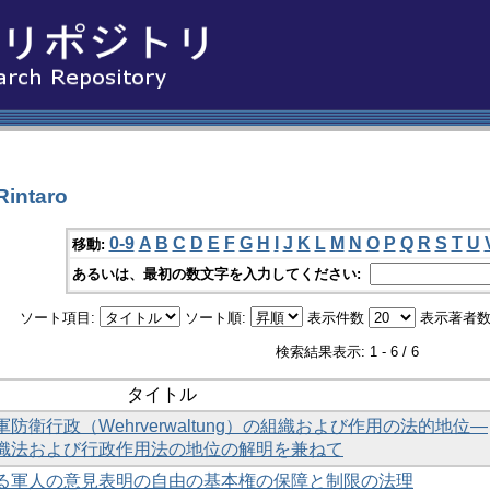
intaro
0-9
A
B
C
D
E
F
G
H
I
J
K
L
M
N
O
P
Q
R
S
T
U
移動:
あるいは、最初の数文字を入力してください:
ソート項目:
ソート順:
表示件数
表示著者数
検索結果表示: 1 - 6 / 6
タイトル
衛行政（Wehrverwaltung）の組織および作用の法的地位―
織法および行政作用法の地位の解明を兼ねて
る軍人の意見表明の自由の基本権の保障と制限の法理