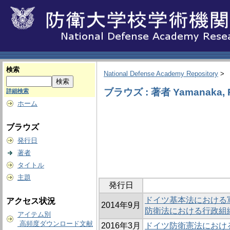
検索
National Defense Academy Repository
>
ブラウズ : 著者 Yamanaka, R
詳細検索
ホーム
ブラウズ
発行日
著者
タイトル
主題
発行日
ドイツ基本法における軍防
アクセス状況
2014年9月
防衛法における行政組
アイテム別
高頻度ダウンロード文献
2016年3月
ドイツ防衛憲法におけ