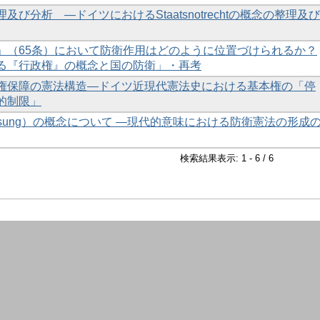
び分析 ―ドイツにおけるStaatsnotrechtの概念の整理及び
」（65条）において防衛作用はどのように位置づけられるか？
る『行政権』の概念と国の防衛」・再考
権保障の憲法構造―ドイツ近現代憲法史における基本権の「停
的制限」
fassung）の概念について ―現代的意味における防衛憲法の形成
検索結果表示: 1 - 6 / 6