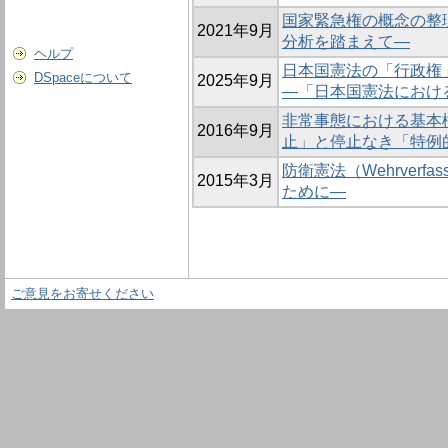
国家緊急権の概念の整理及
2021年9月
分析を踏まえて―
ヘルプ
日本国憲法の「行政権
DSpaceについて
2025年9月
―「日本国憲法におけ
非常事態における基本
2016年9月
止」と停止なき「特例
防衛憲法（Wehrver
2015年3月
ために―
ご意見をお寄せください