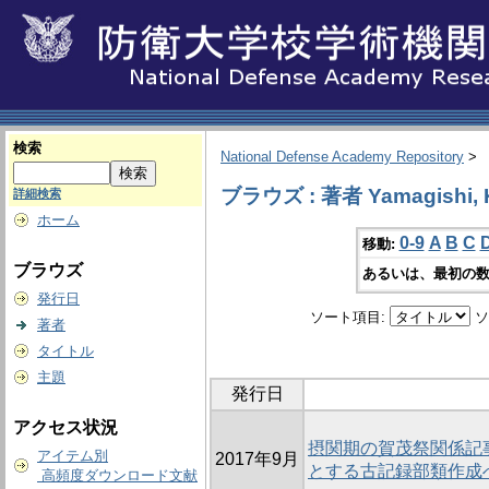
検索
National Defense Academy Repository
>
ブラウズ : 著者 Yamagishi, K
詳細検索
ホーム
0-9
A
B
C
移動:
ブラウズ
あるいは、最初の数
発行日
ソート項目:
ソ
著者
タイトル
主題
発行日
アクセス状況
摂関期の賀茂祭関係記
アイテム別
2017年9月
とする古記録部類作成
高頻度ダウンロード文献