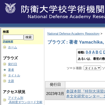
検索
National Defense Academy Repository
>
ブラウズ : 著者 Yamachika,
詳細検索
ホーム
0-9
A
B
C
移動:
ブラウズ
あるいは、最初の数
発行日
ソート項目:
ソ
著者
タイトル
主題
発行日
参謀本部『特別大演習
アクセス状況
2023年3月
本文化研究センター、
アイテム別
高頻度ダウンロード文献