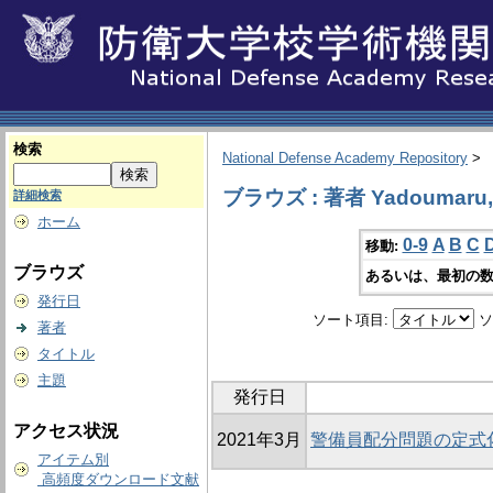
検索
National Defense Academy Repository
>
ブラウズ : 著者 Yadoumaru, 
詳細検索
ホーム
0-9
A
B
C
移動:
ブラウズ
あるいは、最初の数
発行日
ソート項目:
ソ
著者
タイトル
主題
発行日
アクセス状況
2021年3月
警備員配分問題の定式
アイテム別
高頻度ダウンロード文献