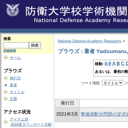
検索
National Defense Academy Repository
>
ブラウズ : 著者 Yadoumaru, 
詳細検索
ホーム
0-9
A
B
C
移動:
ブラウズ
あるいは、最初の数
発行日
ソート項目:
ソ
著者
タイトル
主題
発行日
アクセス状況
2021年3月
警備員配分問題の定式
アイテム別
高頻度ダウンロード文献