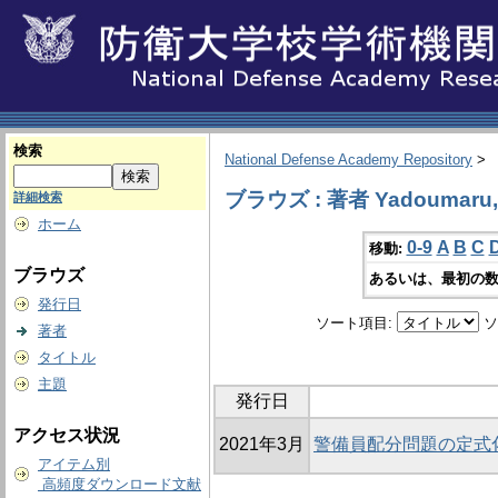
検索
National Defense Academy Repository
>
ブラウズ : 著者 Yadoumaru, 
詳細検索
ホーム
0-9
A
B
C
移動:
ブラウズ
あるいは、最初の数
発行日
ソート項目:
ソ
著者
タイトル
主題
発行日
アクセス状況
2021年3月
警備員配分問題の定式
アイテム別
高頻度ダウンロード文献