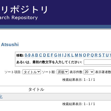
Atsushi
0-9
A
B
C
D
E
F
G
H
I
J
K
L
M
N
O
P
Q
R
S
T
U
移動:
あるいは、最初の数文字を入力してください:
ソート項目:
ソート順:
表示件数
表示著者数
検索結果表示: 1 - 1 / 1
タイトル
化
検索結果表示: 1 - 1 / 1