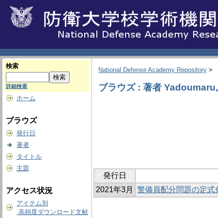
検索
National Defense Academy Repository
>
ブラウズ : 著者 Yadoumaru, 
詳細検索
ホーム
ブラウズ
発行日
著者
タイトル
主題
発行日
2021年3月
警備員配分問題の定式
アクセス状況
アイテム別
高頻度ダウンロード文献