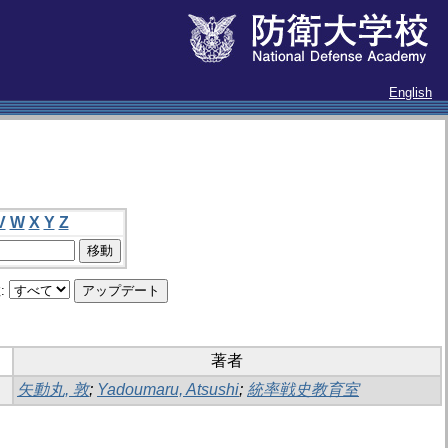
English
V
W
X
Y
Z
:
著者
矢動丸, 敦
;
Yadoumaru, Atsushi
;
統率戦史教育室