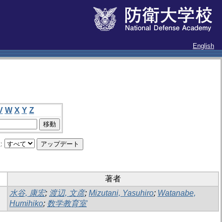
English
V
W
X
Y
Z
:
著者
水谷, 康宏
;
渡辺, 文彦
;
Mizutani, Yasuhiro
;
Watanabe,
Humihiko
;
数学教育室