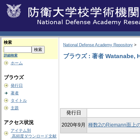
検索
National Defense Academy Repository
>
ブラウズ : 著者 Watanabe, H
詳細検索
ホーム
ブラウズ
発行日
著者
タイトル
主題
発行日
アクセス状況
2020年9月
種数2のRiemann
アイテム別
高頻度ダウンロード文献