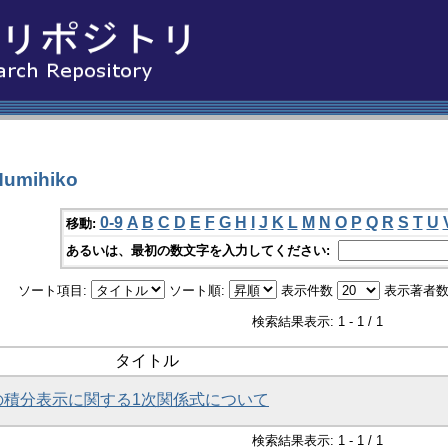
umihiko
0-9
A
B
C
D
E
F
G
H
I
J
K
L
M
N
O
P
Q
R
S
T
U
移動:
あるいは、最初の数文字を入力してください:
ソート項目:
ソート順:
表示件数
表示著者数
検索結果表示: 1 - 1 / 1
タイトル
面上の積分表示に関する1次関係式について
検索結果表示: 1 - 1 / 1