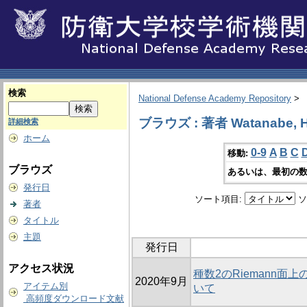
検索
National Defense Academy Repository
>
ブラウズ : 著者 Watanabe, H
詳細検索
ホーム
0-9
A
B
C
移動:
ブラウズ
あるいは、最初の数
発行日
ソート項目:
ソ
著者
タイトル
主題
発行日
アクセス状況
種数2のRiemann
2020年9月
アイテム別
いて
高頻度ダウンロード文献