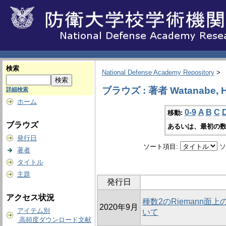
検索
National Defense Academy Repository
>
ブラウズ : 著者 Watanabe, H
詳細検索
ホーム
0-9
A
B
C
移動:
ブラウズ
あるいは、最初の数
発行日
ソート項目:
ソ
著者
タイトル
主題
発行日
アクセス状況
種数2のRiemann
2020年9月
アイテム別
いて
高頻度ダウンロード文献