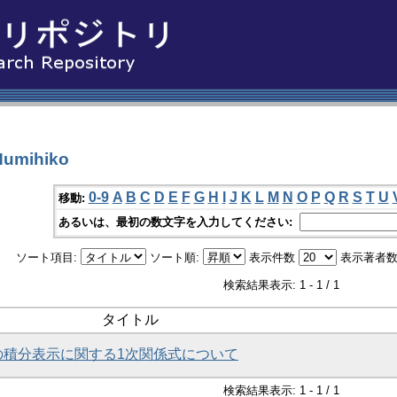
umihiko
0-9
A
B
C
D
E
F
G
H
I
J
K
L
M
N
O
P
Q
R
S
T
U
移動:
あるいは、最初の数文字を入力してください:
ソート項目:
ソート順:
表示件数
表示著者数
検索結果表示: 1 - 1 / 1
タイトル
面上の積分表示に関する1次関係式について
検索結果表示: 1 - 1 / 1