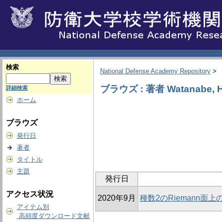
検索
National Defense Academy Repository
>
ブラウズ : 著者 Watanabe, H
詳細検索
ホーム
ブラウズ
発行日
著者
タイトル
主題
発行日
アクセス状況
2020年9月
種数2のRiemann
アイテム別
高頻度ダウンロード文献