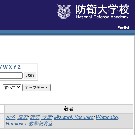
English
V
W
X
Y
Z
:
著者
水谷, 康宏
;
渡辺, 文彦
;
Mizutani, Yasuhiro
;
Watanabe,
Humihiko
;
数学教育室