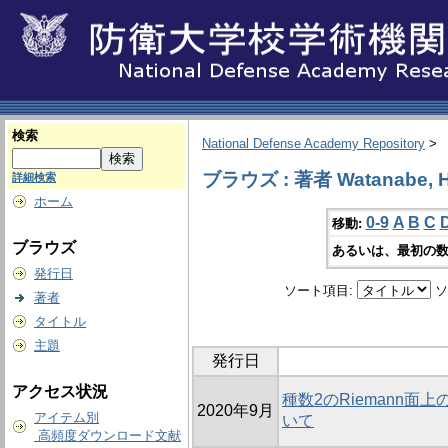
検索
National Defense Academy Repository
>
ブラウズ : 著者 Watanabe, H
詳細検索
ホーム
0-9
A
B
C
移動:
ブラウズ
あるいは、最初の数
発行日
ソート項目:
ソ
著者
タイトル
主題
発行日
アクセス状況
種数2のRiemann
2020年9月
アイテム別
いて
高頻度ダウンロード文献