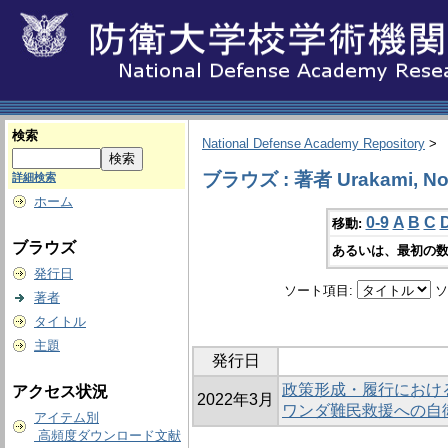
検索
National Defense Academy Repository
>
ブラウズ : 著者 Urakami, Nor
詳細検索
ホーム
0-9
A
B
C
移動:
ブラウズ
あるいは、最初の数
発行日
ソート項目:
ソ
著者
タイトル
主題
発行日
政策形成・履行におけ
アクセス状況
2022年3月
ワンダ難民救援への自
アイテム別
高頻度ダウンロード文献