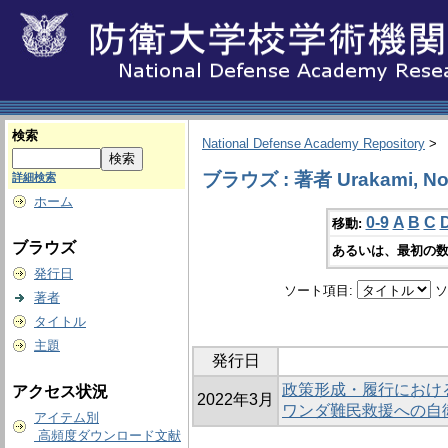
検索
National Defense Academy Repository
>
ブラウズ : 著者 Urakami, Nor
詳細検索
ホーム
0-9
A
B
C
移動:
ブラウズ
あるいは、最初の数
発行日
ソート項目:
ソ
著者
タイトル
主題
発行日
政策形成・履行におけ
アクセス状況
2022年3月
ワンダ難民救援への自
アイテム別
高頻度ダウンロード文献