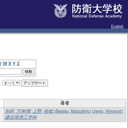
English
V
W
X
Y
Z
:
著者
別府, 万寿博
;
上野, 裕稔
;
Beppu, Masuhiro
;
Ueno, Hironori
;
建設環境工学科