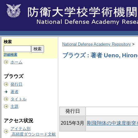
検索
National Defense Academy Repository
>
ブラウズ : 著者 Ueno, Hirono
詳細検索
ホーム
ブラウズ
発行日
著者
タイトル
主題
発行日
アクセス状況
2015年3月
剛飛翔体の中速度衝突
アイテム別
高頻度ダウンロード文献