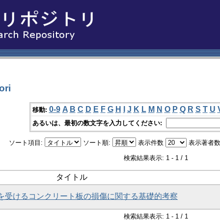
ri
0-9
A
B
C
D
E
F
G
H
I
J
K
L
M
N
O
P
Q
R
S
T
U
移動:
あるいは、最初の数文字を入力してください:
ソート項目:
ソート順:
表示件数
表示著者数
検索結果表示: 1 - 1 / 1
タイトル
を受けるコンクリート板の損傷に関する基礎的考察
検索結果表示: 1 - 1 / 1