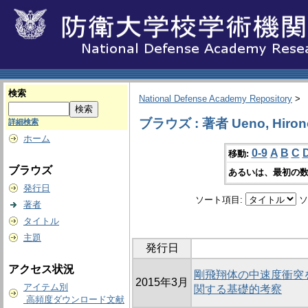
検索
National Defense Academy Repository
>
ブラウズ : 著者 Ueno, Hirono
詳細検索
ホーム
0-9
A
B
C
移動:
ブラウズ
あるいは、最初の数
発行日
ソート項目:
ソ
著者
タイトル
主題
発行日
アクセス状況
剛飛翔体の中速度衝突
2015年3月
アイテム別
関する基礎的考察
高頻度ダウンロード文献