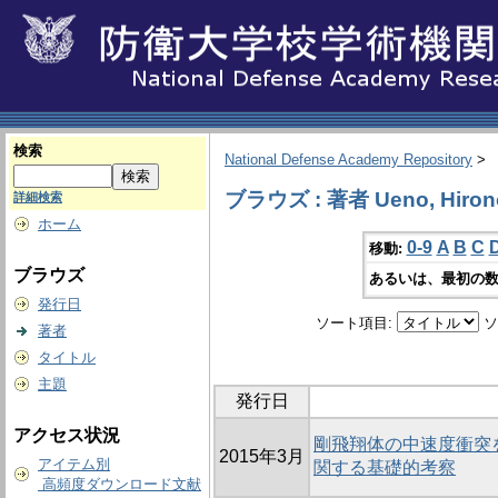
検索
National Defense Academy Repository
>
ブラウズ : 著者 Ueno, Hirono
詳細検索
ホーム
0-9
A
B
C
移動:
ブラウズ
あるいは、最初の数
発行日
ソート項目:
ソ
著者
タイトル
主題
発行日
アクセス状況
剛飛翔体の中速度衝突
2015年3月
アイテム別
関する基礎的考察
高頻度ダウンロード文献