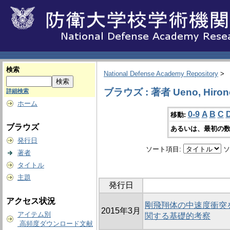
検索
National Defense Academy Repository
>
ブラウズ : 著者 Ueno, Hirono
詳細検索
ホーム
0-9
A
B
C
移動:
ブラウズ
あるいは、最初の数
発行日
ソート項目:
ソ
著者
タイトル
主題
発行日
アクセス状況
剛飛翔体の中速度衝突
2015年3月
アイテム別
関する基礎的考察
高頻度ダウンロード文献