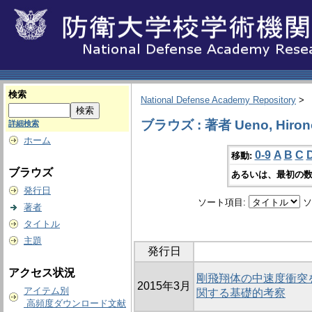
検索
National Defense Academy Repository
>
ブラウズ : 著者 Ueno, Hirono
詳細検索
ホーム
0-9
A
B
C
移動:
ブラウズ
あるいは、最初の数
発行日
ソート項目:
ソ
著者
タイトル
主題
発行日
アクセス状況
剛飛翔体の中速度衝突
2015年3月
アイテム別
関する基礎的考察
高頻度ダウンロード文献