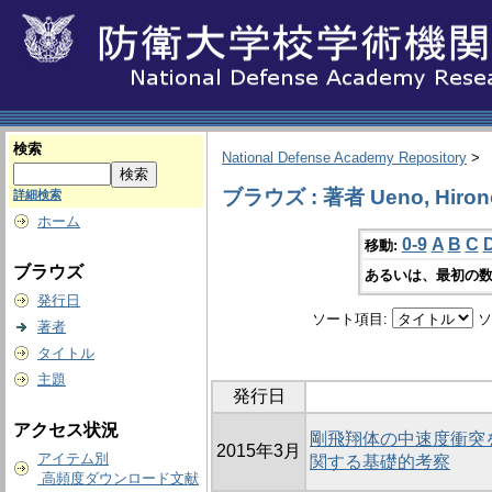
検索
National Defense Academy Repository
>
ブラウズ : 著者 Ueno, Hirono
詳細検索
ホーム
0-9
A
B
C
移動:
ブラウズ
あるいは、最初の数
発行日
ソート項目:
ソ
著者
タイトル
主題
発行日
アクセス状況
剛飛翔体の中速度衝突
2015年3月
アイテム別
関する基礎的考察
高頻度ダウンロード文献