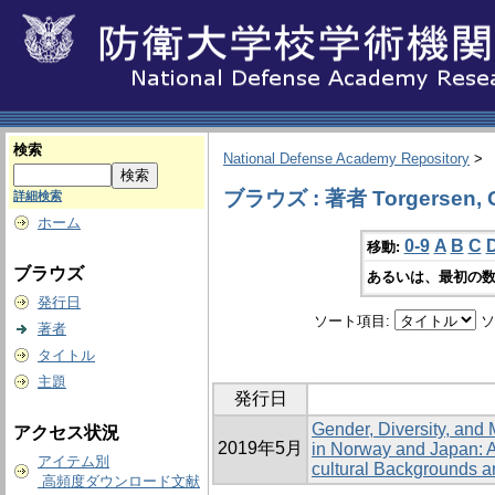
検索
National Defense Academy Repository
>
ブラウズ : 著者 Torgersen, G
詳細検索
ホーム
0-9
A
B
C
移動:
ブラウズ
あるいは、最初の数
発行日
ソート項目:
ソ
著者
タイトル
主題
発行日
Gender, Diversity, and
アクセス状況
2019年5月
in Norway and Japan: A
アイテム別
cultural Backgrounds a
高頻度ダウンロード文献