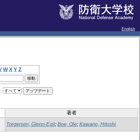
English
V
W
X
Y
Z
:
著者
Torgersen, Glenn-Egil
;
Boe, Ole
;
Kawano, Hitoshi