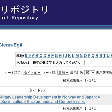
lenn-Egil
0-9
A
B
C
D
E
F
G
H
I
J
K
L
M
N
O
P
Q
R
S
T
U
移動:
あるいは、最初の数文字を入力してください:
ソート項目:
ソート順:
表示件数
表示著者数
検索結果表示: 1 - 1 / 1
タイトル
 Military Leadership Development in Norway and Japan: A
 Socio-cultural Backgrounds and Current Issues
検索結果表示: 1 - 1 / 1