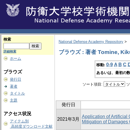
検索
National Defense Academy Repository
>
ブラウズ : 著者 Tomine, Kik
詳細検索
ホーム
0-9
A
B
C
移動:
ブラウズ
あるいは、最初の数
発行日
ソート項目:
ソ
著者
タイトル
主題
発行日
アクセス状況
Application of Artificia
2021年3月
アイテム別
Mitigation of Damages
高頻度ダウンロード文献