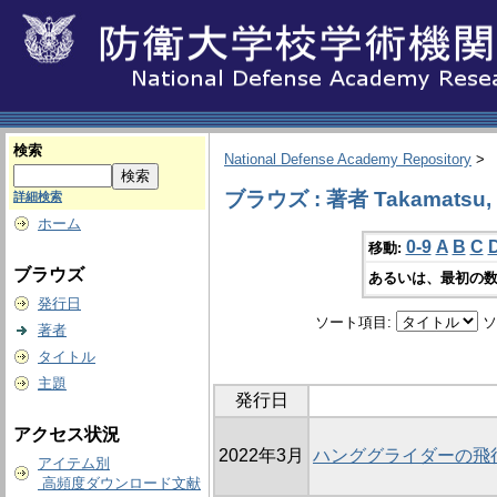
検索
National Defense Academy Repository
>
ブラウズ : 著者 Takamatsu, T
詳細検索
ホーム
0-9
A
B
C
移動:
ブラウズ
あるいは、最初の数
発行日
ソート項目:
ソ
著者
タイトル
主題
発行日
アクセス状況
2022年3月
ハンググライダーの飛
アイテム別
高頻度ダウンロード文献