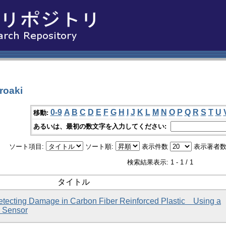
oaki
0-9
A
B
C
D
E
F
G
H
I
J
K
L
M
N
O
P
Q
R
S
T
U
移動:
あるいは、最初の数文字を入力してください:
ソート項目:
ソート順:
表示件数
表示著者数
検索結果表示: 1 - 1 / 1
タイトル
Detecting Damage in Carbon Fiber Reinforced Plastic Using a
 Sensor