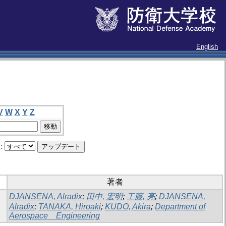
English
V
W
X
Y
Z
:
著者
DJANSENA, Alradix
;
田中, 宏明
;
工藤, 亮
;
DJANSENA,
Alradix
;
TANAKA, Hiroaki
;
KUDO, Akira
;
Department of
Aerospace Engineering