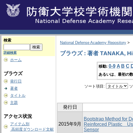
検索
National Defense Academy Repository
>
ブラウズ : 著者 TANAKA, Hir
詳細検索
ホーム
0-9
A
B
C
移動:
ブラウズ
あるいは、最初の数
発行日
ソート項目:
ソ
著者
タイトル
主題
発行日
アクセス状況
Bootstrap Method for D
2015年9月
アイテム別
Reinforced Plastic Us
高頻度ダウンロード文献
Sensor