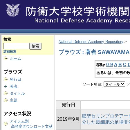
検索
National Defense Academy Repository
>
ブラウズ : 著者 SAWAYAMA, 
詳細検索
ホーム
0-9
A
B
C
移動:
ブラウズ
あるいは、最初の数
発行日
ソート項目:
ソ
著者
タイトル
主題
発行日
アクセス状況
膜型セリンプロテアーゼM
2019年9月
アイテム別
介した癌細胞の足場非
高頻度ダウンロード文献