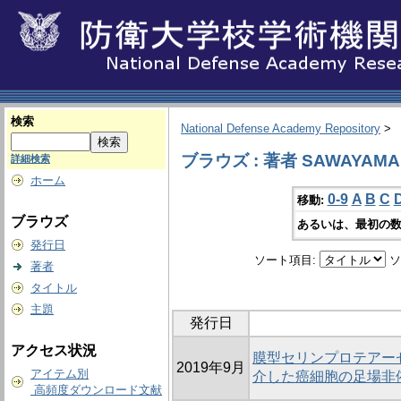
検索
National Defense Academy Repository
>
ブラウズ : 著者 SAWAYAMA, 
詳細検索
ホーム
0-9
A
B
C
移動:
ブラウズ
あるいは、最初の数
発行日
ソート項目:
ソ
著者
タイトル
主題
発行日
アクセス状況
膜型セリンプロテアーゼM
2019年9月
アイテム別
介した癌細胞の足場非
高頻度ダウンロード文献