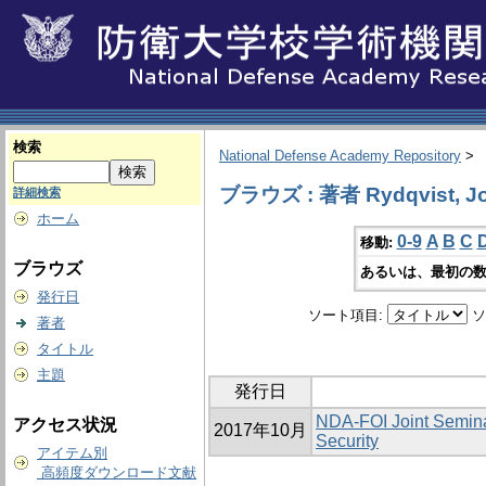
検索
National Defense Academy Repository
>
ブラウズ : 著者 Rydqvist, J
詳細検索
ホーム
0-9
A
B
C
移動:
ブラウズ
あるいは、最初の数
発行日
ソート項目:
ソ
著者
タイトル
主題
発行日
NDA‐FOI Joint Seminar
アクセス状況
2017年10月
Security
アイテム別
高頻度ダウンロード文献