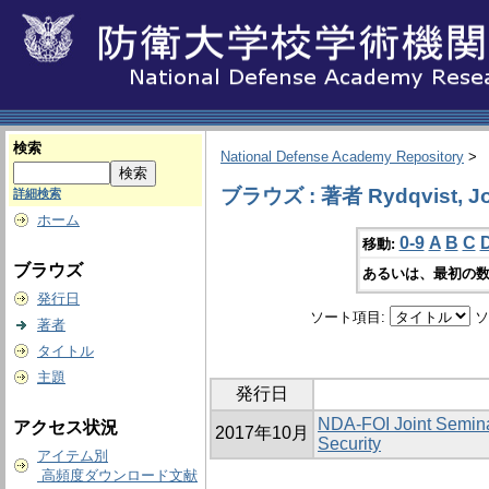
検索
National Defense Academy Repository
>
ブラウズ : 著者 Rydqvist, J
詳細検索
ホーム
0-9
A
B
C
移動:
ブラウズ
あるいは、最初の数
発行日
ソート項目:
ソ
著者
タイトル
主題
発行日
NDA‐FOI Joint Seminar
アクセス状況
2017年10月
Security
アイテム別
高頻度ダウンロード文献