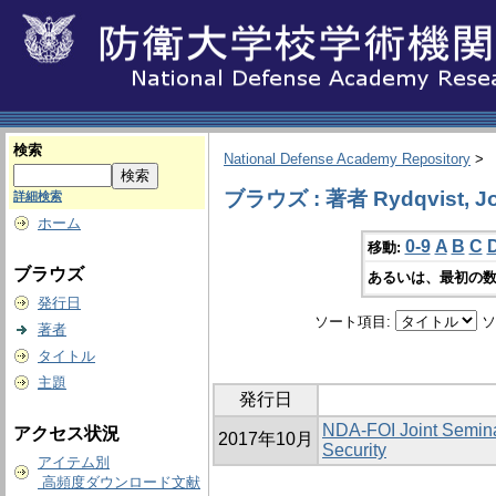
検索
National Defense Academy Repository
>
ブラウズ : 著者 Rydqvist, J
詳細検索
ホーム
0-9
A
B
C
移動:
ブラウズ
あるいは、最初の数
発行日
ソート項目:
ソ
著者
タイトル
主題
発行日
NDA‐FOI Joint Seminar
アクセス状況
2017年10月
Security
アイテム別
高頻度ダウンロード文献