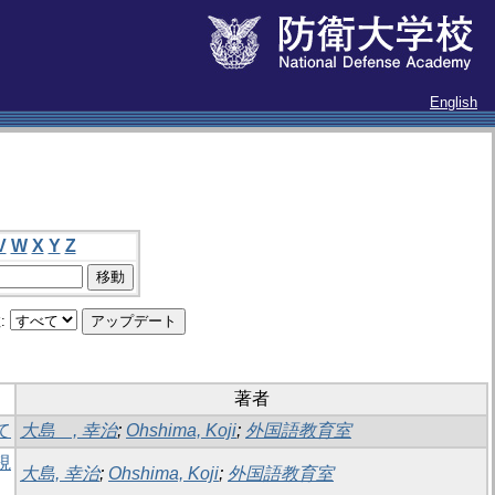
English
V
W
X
Y
Z
:
著者
て
大島 , 幸治
;
Ohshima, Koji
;
外国語教育室
視
大島, 幸治
;
Ohshima, Koji
;
外国語教育室