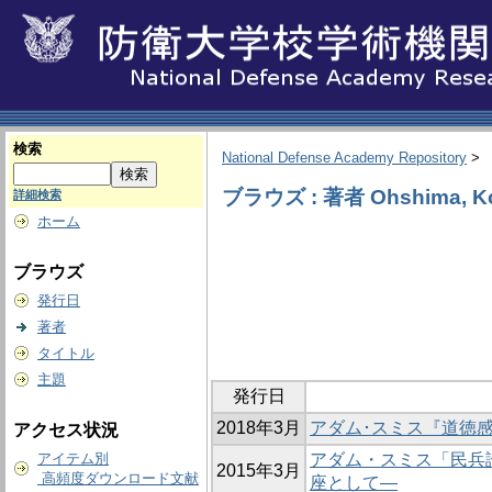
検索
National Defense Academy Repository
>
ブラウズ : 著者 Ohshima, Ko
詳細検索
ホーム
ブラウズ
発行日
著者
タイトル
主題
発行日
2018年3月
アダム･スミス『道徳感
アクセス状況
アイテム別
アダム・スミス「民兵
2015年3月
高頻度ダウンロード文献
座として―