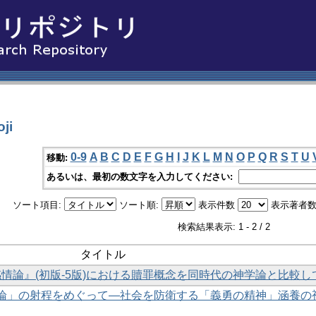
ji
0-9
A
B
C
D
E
F
G
H
I
J
K
L
M
N
O
P
Q
R
S
T
U
移動:
あるいは、最初の数文字を入力してください:
ソート項目:
ソート順:
表示件数
表示著者数
検索結果表示: 1 - 2 / 2
タイトル
情論』(初版-5版)における贖罪概念を同時代の神学論と比較し
論」の射程をめぐって―社会を防衛する「義勇の精神」涵養の