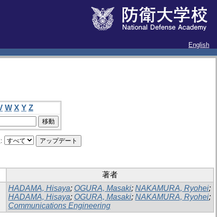
English
V
W
X
Y
Z
:
著者
HADAMA, Hisaya
;
OGURA, Masaki
;
NAKAMURA, Ryohei
;
HADAMA, Hisaya
;
OGURA, Masaki
;
NAKAMURA, Ryohei
;
Communications Engineering