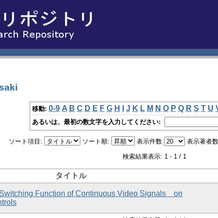
aki
0-9
A
B
C
D
E
F
G
H
I
J
K
L
M
N
O
P
Q
R
S
T
U
移動:
あるいは、最初の数文字を入力してください:
ソート項目:
ソート順:
表示件数
表示著者数
検索結果表示: 1 - 1 / 1
タイトル
t Switching Function of Continuous Video Signals on
trols