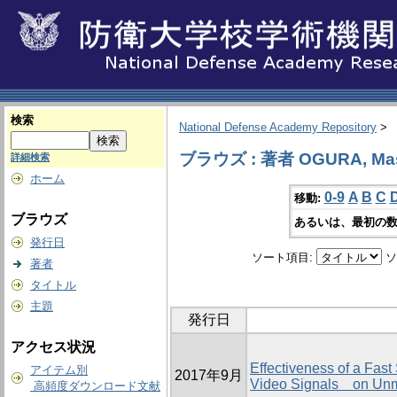
検索
National Defense Academy Repository
>
ブラウズ : 著者 OGURA, Mas
詳細検索
ホーム
0-9
A
B
C
移動:
ブラウズ
あるいは、最初の数
発行日
ソート項目:
ソ
著者
タイトル
主題
発行日
アクセス状況
Effectiveness of a Fast
アイテム別
2017年9月
Video Signals on Unm
高頻度ダウンロード文献