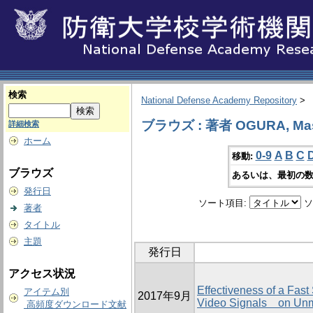
検索
National Defense Academy Repository
>
ブラウズ : 著者 OGURA, Mas
詳細検索
ホーム
0-9
A
B
C
移動:
ブラウズ
あるいは、最初の数
発行日
ソート項目:
ソ
著者
タイトル
主題
発行日
アクセス状況
Effectiveness of a Fast
アイテム別
2017年9月
Video Signals on Unm
高頻度ダウンロード文献