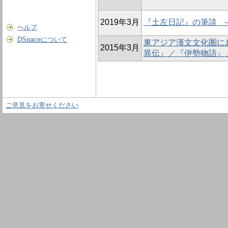
2019年3月
『土左日記』の筆談 
ヘルプ
DSpaceについて
東アジア漢文文化圏に
2015年3月
異伝』／『伊勢物語』
ご意見をお寄せください