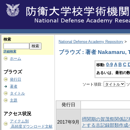
検索
National Defense Academy Repository
>
ブラウズ : 著者 Nakamaru, T
詳細検索
ホーム
0-9
A
B
C
移動:
ブラウズ
あるいは、最初の数
発行日
ソート項目:
ソ
著者
タイトル
主題
発行日
アクセス状況
摂関期の賀茂祭関係記
アイテム別
2017年9月
とする古記録部類作成
高頻度ダウンロード文献