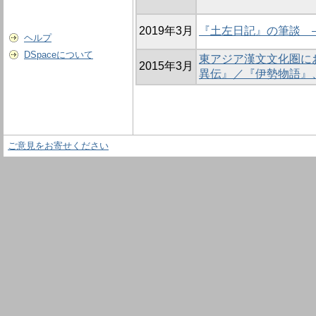
2019年3月
『土左日記』の筆談 
ヘルプ
DSpaceについて
東アジア漢文文化圏に
2015年3月
異伝』／『伊勢物語』
ご意見をお寄せください