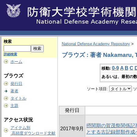
検索
National Defense Academy Repository
>
ブラウズ : 著者 Nakamaru, T
詳細検索
ホーム
0-9
A
B
C
移動:
ブラウズ
あるいは、最初の数
発行日
ソート項目:
ソ
著者
タイトル
主題
発行日
アクセス状況
摂関期の賀茂祭関係記
アイテム別
2017年9月
とする古記録部類作成
高頻度ダウンロード文献