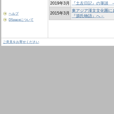
2019年3月
『土左日記』の筆談 
東アジア漢文文化圏に
2015年3月
ヘルプ
『源氏物語』へ－
DSpaceについて
ご意見をお寄せください