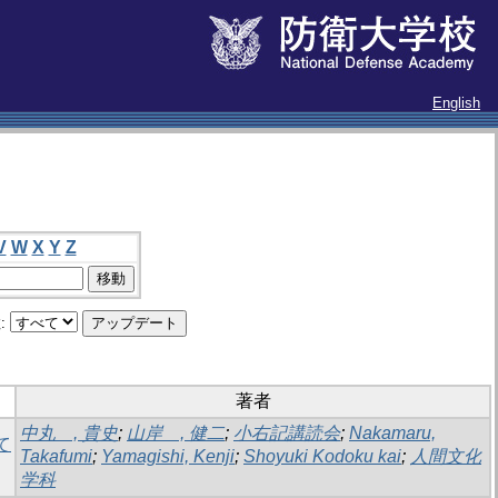
English
V
W
X
Y
Z
:
著者
中丸 , 貴史
;
山岸 , 健二
;
小右記講読会
;
Nakamaru,
て
Takafumi
;
Yamagishi, Kenji
;
Shoyuki Kodoku kai
;
人間文化
学科