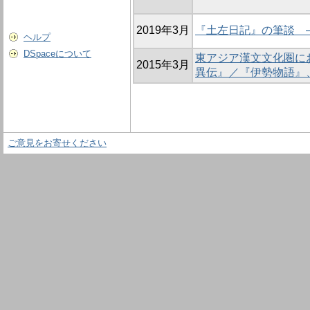
2019年3月
『土左日記』の筆談 
ヘルプ
DSpaceについて
東アジア漢文文化圏に
2015年3月
異伝』／『伊勢物語』
ご意見をお寄せください