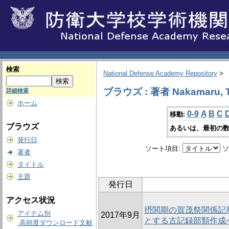
検索
National Defense Academy Repository
>
ブラウズ : 著者 Nakamaru, T
詳細検索
ホーム
0-9
A
B
C
移動:
ブラウズ
あるいは、最初の数
発行日
ソート項目:
ソ
著者
タイトル
主題
発行日
アクセス状況
摂関期の賀茂祭関係記
アイテム別
2017年9月
とする古記録部類作成
高頻度ダウンロード文献